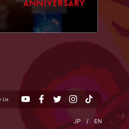
w Us
JP
EN