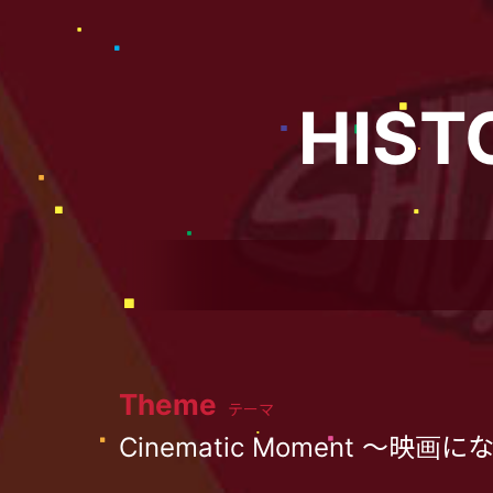
HIST
Theme
テーマ
Cinematic Moment ～映画