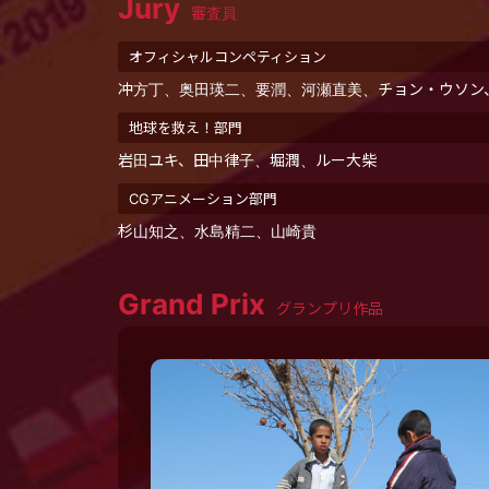
Jury
審査員
オフィシャルコンペティション
冲方丁、奥田瑛二、要潤、河瀬直美、チョン・ウソン
地球を救え！部門
岩田ユキ、田中律子、堀潤、ルー大柴
CGアニメーション部門
杉山知之、水島精二、山崎貴
Grand Prix
グランプリ作品