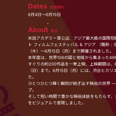
Dates
開催期間
6月4日～6月15日
About
概要
米国アカデミー賞公認、アジア最大級の国際短
ト フィルムフェスティバル & アジア （略称：SS
（木）～6月15日（月）まで開催されました。
本年度は、世界108の国と地域から集まった49
すぐりの約200作品を一挙上映。上映期間は、6
（日）まで。6月15日（月）には、渋谷ヒカリ
た。
ひとつひとつ輝く瞬間が紡ぎ出す映画の世界 
プ。
そして短い時間で豊かな映画体験をもたらす、
をビジュアルで表現しました。