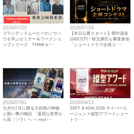
2026/07/23
2026/07/10
ブランデッドムービーのノウハ
【本日公募スタート】製作資金
ウを学ぶセミナー＆ワークショ
1000万円！秋元康氏も審査参加
ップシリーズ THINK b･･･
「ショートドラマ企画コ･･･
2026/07/01
2026/04/13
七夕の7月に贈る大自然の神秘
SSFF & ASIA 2026 サイバーエ
と願い事の物語 「退屈な世界か
ージェント縦型アワードショー
ら宙（ソラ）へ ― mys･･･
トリ･･･